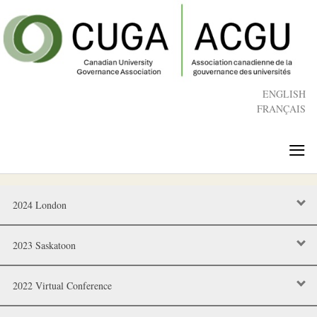
Skip
to
main
content
ENGLISH
FRANÇAIS
≡
2024 London
2023 Saskatoon
2022 Virtual Conference