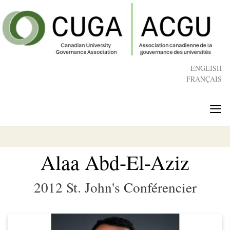
Skip
to
main
content
ENGLISH
FRANÇAIS
≡
Alaa Abd-El-Aziz
2012 St. John's Conférencier