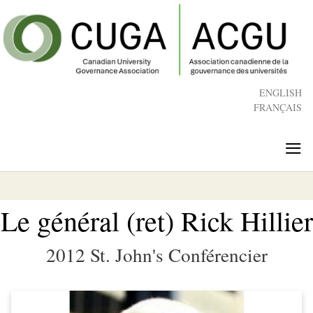
Skip
to
main
content
ENGLISH
FRANÇAIS
≡
Le général (ret) Rick Hillier
2012 St. John's Conférencier