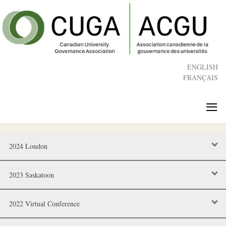
Skip
to
main
content
ENGLISH
FRANÇAIS
≡
2024 London
2023 Saskatoon
2022 Virtual Conference