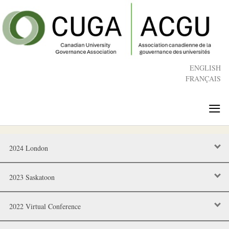
Skip
to
main
content
ENGLISH
FRANÇAIS
≡
2024 London
2023 Saskatoon
2022 Virtual Conference