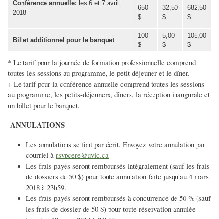
Conférence annuelle:
les 6 et 7 avril
650
32,50
682,50
2018
$
$
$
100
5,00
105,00
Billet additionnel pour le banquet
$
$
$
* Le tarif pour la journée de formation professionnelle comprend
toutes les sessions au programme, le petit-déjeuner et le dîner.
+ Le tarif pour la conférence annuelle comprend toutes les sessions
au programme, les petits-déjeuners, dîners, la réception inaugurale et
un billet pour le banquet.
ANNULATIONS
Les annulations se font par écrit. Envoyez votre annulation par
courriel à
rsvpcere@uvic.ca
Les frais payés seront remboursés intégralement (sauf les frais
de dossiers de 50 $) pour toute annulation faite jusqu'au 4 mars
2018 à 23h59.
Les frais payés seront remboursés à concurrence de 50 % (sauf
les frais de dossier de 50 $) pour toute réservation annulée