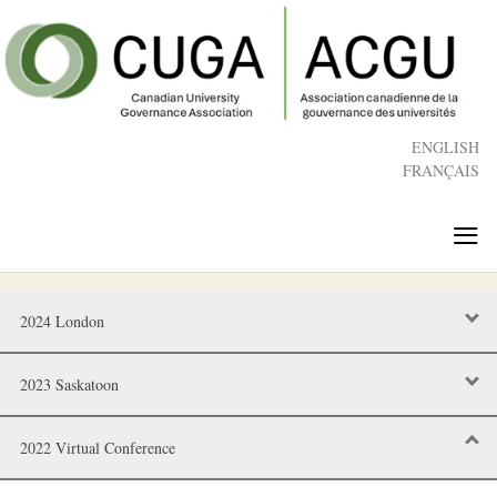
Skip
to
main
content
ENGLISH
FRANÇAIS
≡
2024 London
2023 Saskatoon
2022 Virtual Conference