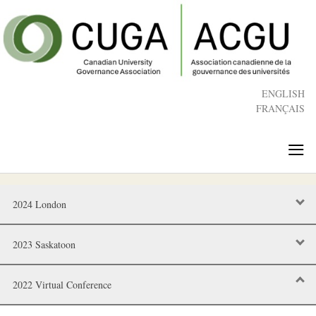
Skip
to
main
content
ENGLISH
FRANÇAIS
≡
2024 London
2023 Saskatoon
2022 Virtual Conference