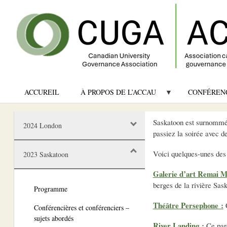
ACCUREIL
À PROPOS DE L’ACCAU
CONFÉREN
Saskatoon est surnommée 
2024 London
passiez la soirée avec 
Voici quelques-unes des 
2023 Saskatoon
Galerie d’art Remai M
berges de la rivière Sas
Programme
Théâtre Persephone :
C
Conférencières et conférenciers –
sujets abordés
River Landing :
Ce parc