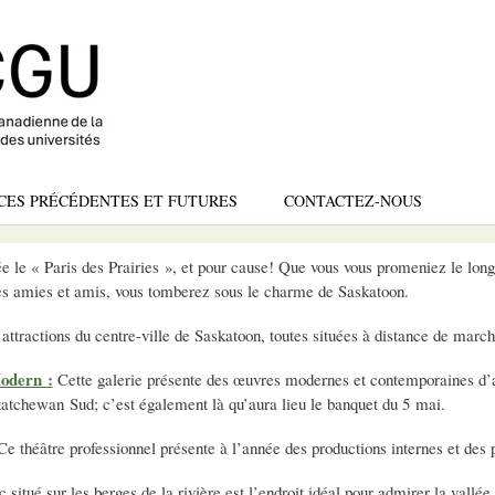
Skip
to
main
content
CES PRÉCÉDENTES ET FUTURES
CONTACTEZ-NOUS
le « Paris des Prairies », et pour cause! Que vous vous promeniez le long 
des amies et amis, vous tomberez sous le charme de Saskatoon.
attractions du centre-ville de Saskatoon, toutes situées à distance de march
odern :
Cette galerie présente des œuvres modernes et contemporaines d’art
katchewan Sud; c’est également là qu’aura lieu le banquet du 5 mai.
e théâtre professionnel présente à l’année des productions internes et des 
 situé sur les berges de la rivière est l’endroit idéal pour admirer la vallé