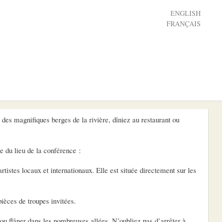
ENGLISH
FRANÇAIS
des magnifiques berges de la rivière, dîniez au restaurant ou
e du lieu de la conférence :
istes locaux et internationaux. Elle est située directement sur les
pièces de troupes invitées.
e ou flâner dans les nombreuses allées. N’oubliez pas d’arrêter à