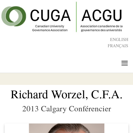
Skip
to
main
content
ENGLISH
FRANÇAIS
≡
Richard Worzel, C.F.A.
2013 Calgary Conférencier