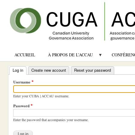
ACCUREIL
À PROPOS DE L’ACCAU
CONFÉREN
Log in
(active tab)
Create new account
Reset your password
Primary
Username
tabs
Enter your CUBA | ACCAU username.
Password
Enter the password that accompanies your username.