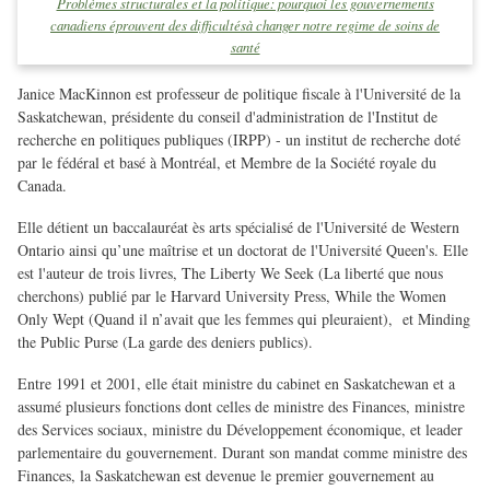
Problèmes structurales et la politique: pourquoi les gouvernements
canadiens éprouvent des difficultésà changer notre regime de soins de
santé
Janice MacKinnon est professeur de politique fiscale à l'Université de la
Saskatchewan, présidente du conseil d'administration de l'Institut de
recherche en politiques publiques (IRPP) - un institut de recherche doté
par le fédéral et basé à Montréal, et Membre de la Société royale du
Canada.
Elle détient un baccalauréat ès arts spécialisé de l'Université de Western
Ontario ainsi qu’une maîtrise et un doctorat de l'Université Queen's. Elle
est l'auteur de trois livres, The Liberty We Seek (La liberté que nous
cherchons) publié par le Harvard University Press, While the Women
Only Wept (Quand il n’avait que les femmes qui pleuraient), et Minding
the Public Purse (La garde des deniers publics).
Entre 1991 et 2001, elle était ministre du cabinet en Saskatchewan et a
assumé plusieurs fonctions dont celles de ministre des Finances, ministre
des Services sociaux, ministre du Développement économique, et leader
parlementaire du gouvernement. Durant son mandat comme ministre des
Finances, la Saskatchewan est devenue le premier gouvernement au