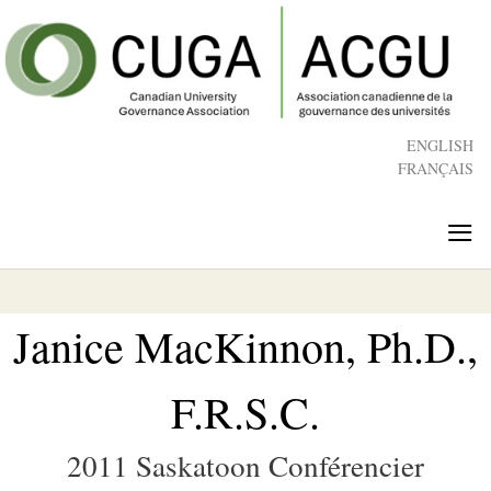
Skip
to
main
content
ENGLISH
FRANÇAIS
≡
Janice MacKinnon, Ph.D.,
F.R.S.C.
2011 Saskatoon Conférencier