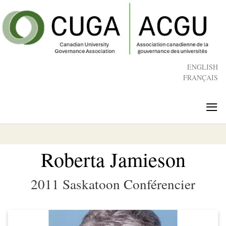
Skip
to
main
content
ENGLISH
FRANÇAIS
≡
Roberta Jamieson
2011 Saskatoon Conférencier