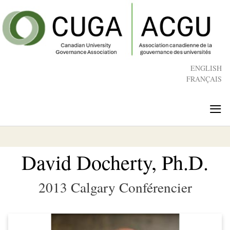
Skip
to
main
content
ENGLISH
FRANÇAIS
≡
David Docherty, Ph.D.
2013 Calgary Conférencier