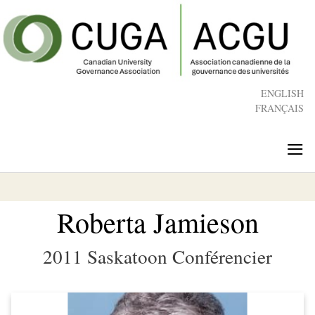
Skip
to
main
content
ENGLISH
FRANÇAIS
≡
Roberta Jamieson
2011 Saskatoon Conférencier