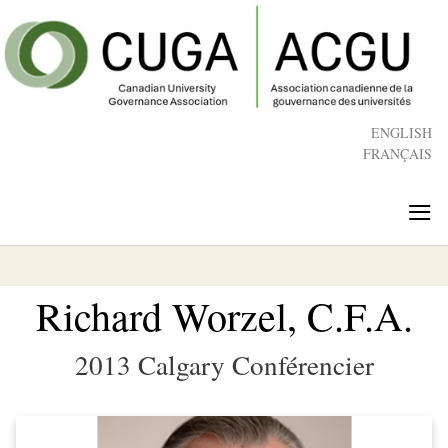
Skip
to
main
content
ENGLISH
FRANÇAIS
≡
Richard Worzel, C.F.A.
2013 Calgary Conférencier