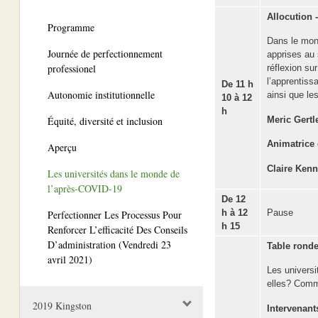
Allocution 
Programme
Dans le mond
Journée de perfectionnement
apprises au 
professionel
réflexion su
l’apprentiss
De 11 h
Autonomie institutionnelle
ainsi que le
10 à 12
h
Équité, diversité et inclusion
Meric Gertl
Animatrice 
Aperçu
Claire Ken
Les universités dans le monde de
l’après-COVID-19
De 12
h à 12
Pause
Perfectionner Les Processus Pour
h 15
Renforcer L’efficacité Des Conseils
D’administration (Vendredi 23
Table ronde
avril 2021)
Les universi
elles? Comme
2019 Kingston
Intervenants