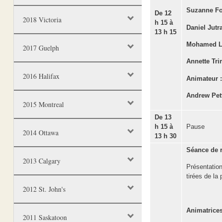
Suzanne Fo
De 12
2018 Victoria
h 15 à
Daniel Jutr
13 h 15
Mohamed L
2017 Guelph
Annette Tr
2016 Halifax
Animateur :
Andrew Pet
2015 Montreal
De 13
h 15 à
Pause
2014 Ottawa
13 h 30
Séance de r
2013 Calgary
Présentation
tirées de l
2012 St. John's
Animatrices
2011 Saskatoon