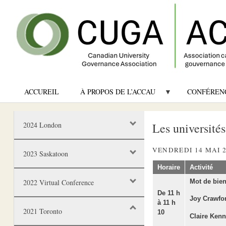
ACCUREIL
À PROPOS DE L’ACCAU
CONFÉREN
2024 London
Les université
VENDREDI 14 MAI 
2023 Saskatoon
Horaire
Activité
2022 Virtual Conference
Mot de bien
De 11 h
Joy Crawfo
à 11 h
2021 Toronto
10
Claire Ken