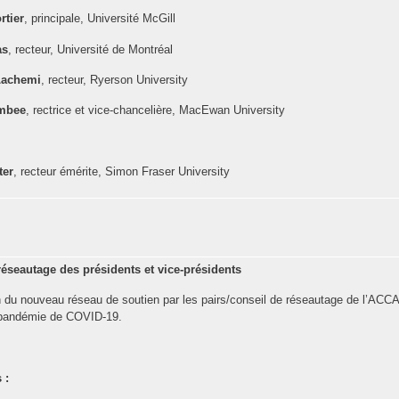
rtier
, principale, Université McGill
as
, recteur, Université de Montréal
achemi
, recteur, Ryerson University
imbee
, rectrice et vice-chancelière, MacEwan University
ter
, recteur émérite, Simon Fraser University
éseautage des présidents et vice-présidents
 du nouveau réseau de soutien par les pairs/conseil de réseautage de l’ACCA
a pandémie de COVID-19.
 :