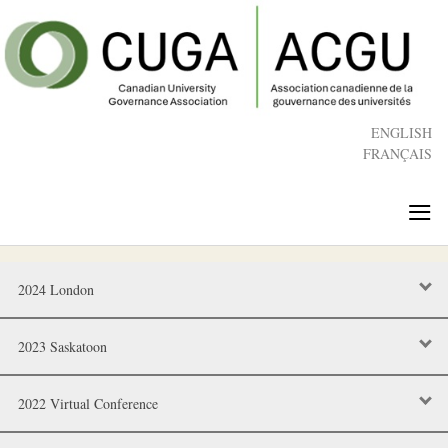
Skip
to
main
content
ENGLISH
FRANÇAIS
≡
2024 London
2023 Saskatoon
2022 Virtual Conference