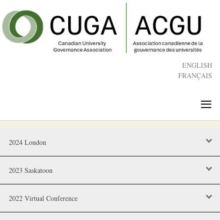
Skip
to
main
content
ENGLISH
FRANÇAIS
≡
2024 London
2023 Saskatoon
2022 Virtual Conference