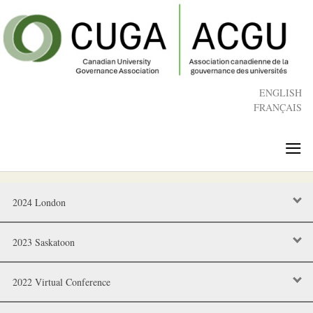
Skip
to
main
content
ENGLISH
FRANÇAIS
≡
2024 London
2023 Saskatoon
2022 Virtual Conference