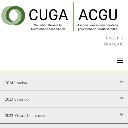
Skip
to
main
content
ENGLISH
FRANÇAIS
≡
2024 London
2023 Saskatoon
2022 Virtual Conference