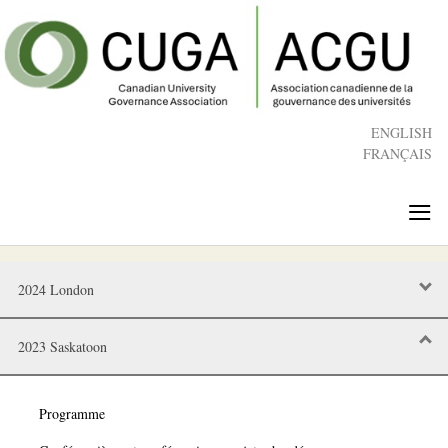
Skip
to
main
content
ENGLISH
FRANÇAIS
≡
2024 London
2023 Saskatoon
Programme