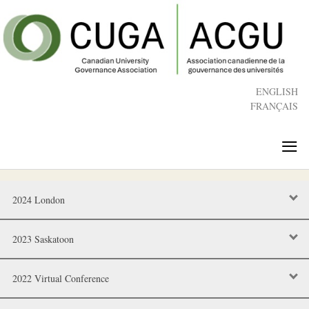
Skip
to
main
content
ENGLISH
FRANÇAIS
≡
2024 London
2023 Saskatoon
2022 Virtual Conference