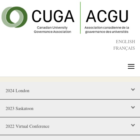
Skip
to
main
content
ENGLISH
FRANÇAIS
≡
2024 London
2023 Saskatoon
2022 Virtual Conference