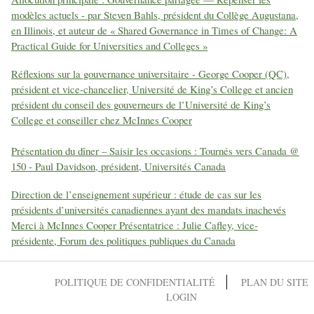
modèles actuels - par Steven Bahls, président du Collège Augustana,
en Illinois, et auteur de « Shared Governance in Times of Change: A
Practical Guide for Universities and Colleges »
Réflexions sur la gouvernance universitaire - George Cooper (QC),
président et vice-chancelier, Université de King’s College et ancien
président du conseil des gouverneurs de l’Université de King’s
College et conseiller chez McInnes Cooper
Présentation du dîner – Saisir les occasions : Tournés vers Canada @
150 - Paul Davidson, président, Universités Canada
Direction de l’enseignement supérieur : étude de cas sur les
présidents d’universités canadiennes ayant des mandats inachevés
Merci à McInnes Cooper Présentatrice : Julie Cafley, vice-
présidente, Forum des politiques publiques du Canada
POLITIQUE DE CONFIDENTIALITÉ
PLAN DU SITE
LOGIN