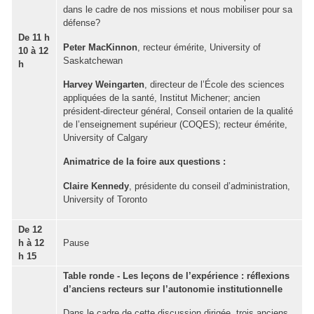
dans le cadre de nos missions et nous mobiliser pour sa
défense?
De 11 h
Peter MacKinnon
, recteur émérite, University of
10 à 12
Saskatchewan
h
Harvey Weingarten
, directeur de l’École des sciences
appliquées de la santé, Institut Michener; ancien
président-directeur général, Conseil ontarien de la qualité
de l’enseignement supérieur (COQES); recteur émérite,
University of Calgary
Animatrice de la foire aux questions :
Claire Kennedy
, présidente du conseil d’administration,
University of Toronto
De 12
h à 12
Pause
h 15
Table ronde
- Les leçons de l’expérience : réflexions
d’anciens recteurs sur l’autonomie institutionnelle
Dans le cadre de cette discussion dirigée, trois anciens