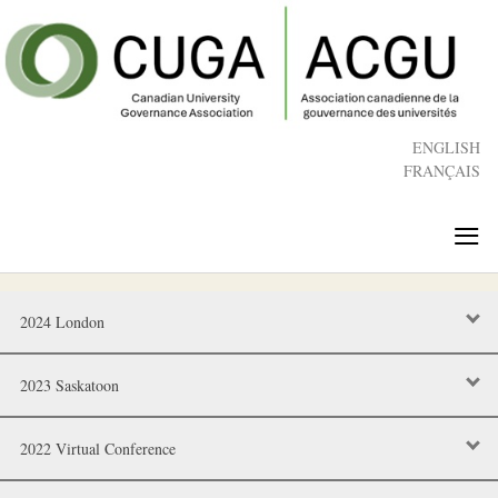
Skip
to
main
content
ENGLISH
FRANÇAIS
≡
2024 London
2023 Saskatoon
2022 Virtual Conference