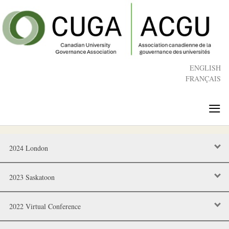
Skip
to
main
content
ENGLISH
FRANÇAIS
≡
2024 London
2023 Saskatoon
2022 Virtual Conference