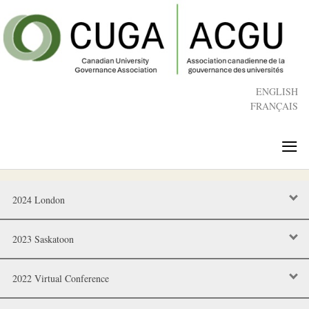
Skip
to
main
content
ENGLISH
FRANÇAIS
≡
2024 London
2023 Saskatoon
2022 Virtual Conference